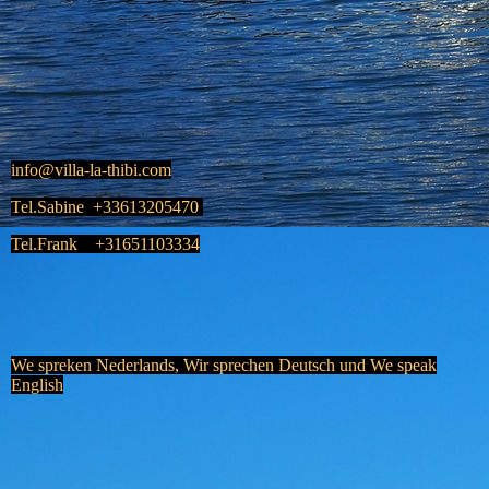
info@villa-la-thibi.com
T
el.Sabine +33
613205470
Tel.Frank +31651103334
P1010033
P1010231
We spreken Nederlands, Wir sprechen Deutsch und We speak
English