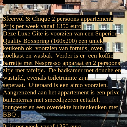
Luxe 2 persoons Gite !
Sfeervol & Chique 2 persoons appartement.
Prijs per week vanaf 1350 euro
Deze Luxe Gite is voorzien van een Superior
Quality Boxspring (160x200) een uniek
keukenblok voorzien van fornuis, oven,
koelkast en wasbak. Verder is er een koffie
barretje met Nespresso apparaat en 2 persoons
zitje met tafeltje. De badkamer met douche en
wastafel, evenals toiletruimte zijn
seperaat. Uiteraard is een airco voorzien.
Aangrenzend aan het appartement is een prive
buitenterras met smeedijzeren eettafel,
loungeset en een overdekte buitenkeuken met
BBQ .
Prijs per week vanaf 1350 euro